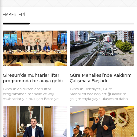
HABERLERİ
Giresun’da muhtarlar iftar
Güre Mahallesi’nde Kaldırım
programında bir araya geldi
Çalışması Başladı
Giresun’da düzenlenen iftar
Giresun Belediyesi, Güre
programında mahalle ve köy
Mahallesi’nde başlattığı kaldırım
muhtarlarıyla buluşan Belediye
çalışmasıyla yaya ulaşımını daha
Başkanı Fuat Köse, yerel yönetim ile
güvenli ve konforlu hale getirmeyi
vatandaş arasındaki bağın
hedefliyor. Fen İşleri Müdürlüğü
güçlendirilmesi mesajı verdi. Yoğun
ekipleri tarafından yürütülen
katılımla gerçekleşen programda
çalışma kapsamında yaklaşık 500
birlik ve dayanışma vurgusu öne
metrelik yeni kaldırım inşa ediliyor.
çıktı.