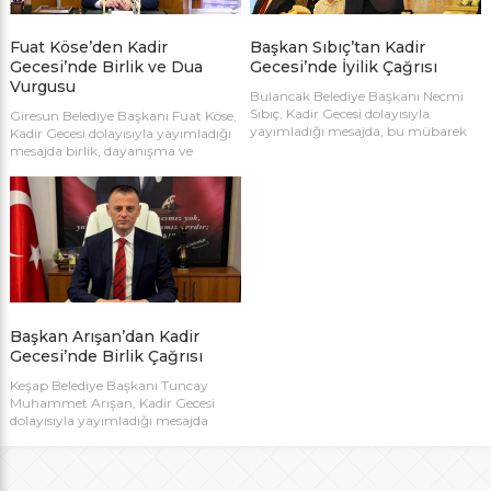
Fuat Köse’den Kadir
Başkan Sıbıç’tan Kadir
Gecesi’nde Birlik ve Dua
Gecesi’nde İyilik Çağrısı
Vurgusu
Bulancak Belediye Başkanı Necmi
Sıbıç, Kadir Gecesi dolayısıyla
Giresun Belediye Başkanı Fuat Köse,
yayımladığı mesajda, bu mübarek
Kadir Gecesi dolayısıyla yayımladığı
gecenin insanları sevgi, merhamet
mesajda birlik, dayanışma ve
ve kardeşlik duygularında
kardeşlik duygularının önemine
buluşturması gerektiğine dikkat
dikkat çekti. Köse, mübarek gecenin
çekti. Sıbıç, Kadir Gecesi’nin
tüm insanlığa barış, huzur ve sağlık
gönülleri arındıran ve toplumsal
getirmesi temennisinde bulundu.
dayanışmayı güçlendiren özel bir
zaman olduğunu vurguladı.
Başkan Arışan’dan Kadir
Gecesi’nde Birlik Çağrısı
Keşap Belediye Başkanı Tuncay
Muhammet Arışan, Kadir Gecesi
dolayısıyla yayımladığı mesajda
Ramazan ayının en kıymetli
gecesine ulaşmanın huzurunu
yaşadıklarını belirterek birlik,
dayanışma ve manevi arınma