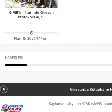
08:22
Giresunspor ve Bulancakspor
GİRİB’in İftarında Giresun
Protokolü Ayn..
08:21
Giresun’un da yer aldığı FET
08:20
Kozoğlu’ndan Fındık İhracatç
Mart 16, 2026 9:17 am
08:48
Giresun’da Kadir Gecesi duala
08:45
HABERLERİ
Giresunlu Elif Eryiğit yenide
Giresun’da Kütüphane H
Yavuzkemal’de Kültür
Sayfamızın alt yapısı ATAK AJANS tarafın