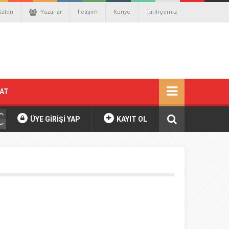
Galeri
Yazarlar
İletişim
Künye
Tarihçemiz
NAT
ÜYE GİRİŞİ YAP
KAYIT OL