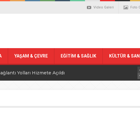
Video Galeri
Foto 
A
YAŞAM & ÇEVRE
EĞİTİM & SAĞLIK
KÜLTÜR & SA
ağlantı Yolları Hizmete Açıldı
arılamadı, Piraziz Yasa Boğuldu
piyonası Giresun’da Başlıyor
ilere atkı ve bere dağıtıldı
ye’nin Fındık Satışı Düştü