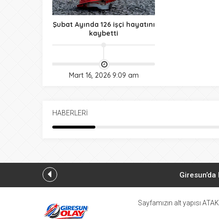
08:22
Giresunspor ve B
Şubat Ayında 126 işçi hayatını
kaybetti
08:21
Giresun’un da yer
08:20
Kozoğlu’ndan Fın
Mart 16, 2026 9:09 am
08:48
Giresun’da Kadir
08:45
HABERLERİ
Giresunlu Elif Er
Giresun’da
Yavuzke
Sayfamızın alt yapısı ATAK