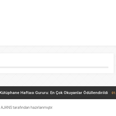
ulancakspor İçin Hayati Maçlar
 aldığı FETÖ operasyonunda çok sayıda gözaltı
dık İhracatçılarına Sert Tepki
 Gecesi dualarla idrak edildi
yiğit yeniden milli takımda
 Kütüphane Haftası Gururu: En Çok Okuyanlar Ödüllendirildi
01
mal’de Kültür Rüzgarı: “Ya Yeşerirse” Diyerek Tuz Ekildi!
01.04.2
 AJANS tarafından hazırlanmıştır.