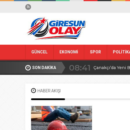
GÜNCEL
EKONOMİ
SPOR
POLİTİK
08:41
Çanakçı’da Yeni B
SON DAKİKA
08:40
Ağır Yaralı Kurt
HABER AKIŞI
08:38
U-16 Türkiye Şam
08:36
Çanakçı’da öğrenc
08:23
İlk İki Ayda Türki