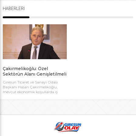
HABERLERİ
Çakırmelikoğlu: Özel
Sektörün Alanı Genişletilmeli
Giresun Ticaret ve Sanayi Odası
Başkanı Hasan Çakırmelikoğlu,
mevcut ekonomik koşullarda iş
dünyasının daha fazla destek ve
esnekliğe ihtiyaç duyduğunu belirtti.
Çakırmelikoğlu, özellikle vergi
temelli teşvikler, kredi maliyetlerinin
düşürülmesi ve ihracatı
güçlendirecek politikaların önemine
dikkat çekti.