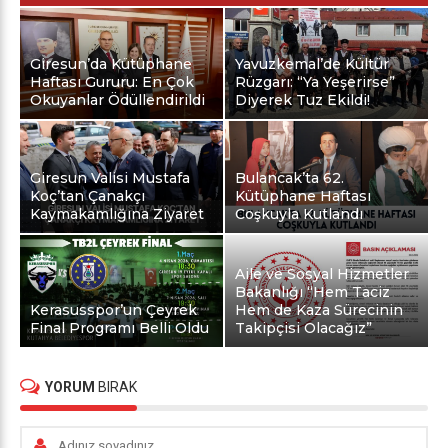
Giresun’da Kütüphane
Yavuzkemal’de Kültür
Haftası Gururu: En Çok
Rüzgarı: “Ya Yeşerirse”
Okuyanlar Ödüllendirildi
Diyerek Tuz Ekildi!
Giresun Valisi Mustafa
Bulancak’ta 62.
Koç’tan Çanakçı
Kütüphane Haftası
Kaymakamlığına Ziyaret
Coşkuyla Kutlandı
Aile ve Sosyal Hizmetler
Bakanlığı “Hem Taciz
Kerasusspor’un Çeyrek
Hem de Kaza Sürecinin
Final Programı Belli Oldu
Takipçisi Olacağız”
YORUM
BIRAK