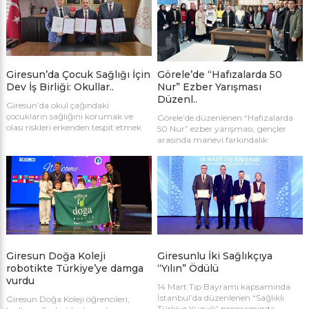
Giresun’da Çocuk Sağlığı İçin
Görele’de “Hafızalarda 50
Dev İş Birliği: Okullar..
Nur” Ezber Yarışması
Düzenl..
Giresun’da okul çağındaki
çocukların sağlığını korumak ve
Görele’de düzenlenen “Hafızalarda
olası riskleri erkenden tespit etmek
50 Nur” ezber yarışması, gençler
amacıyla dört dev kurum güçlerini
arasında manevi farkındalık
birleştirdi.
oluştururken yoğun katılımla
gerçekleştirildi.
Giresun Doğa Koleji
Giresunlu İki Sağlıkçıya
robotikte Türkiye’ye damga
“Yılın” Ödülü
vurdu
14 Mart Tıp Bayramı kapsamında
İstanbul’da düzenlenen “Sağlıklı
Giresun Doğa Koleji öğrencileri,
Türkiye Yüzyılı” programında