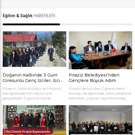
Eğitim & Sağlık
HABERLERİ
Doğanın Kalbinde 3 Gün!
Piraziz Belediyesi’nden
Giresunlu Genç İzciler, İzci ..
Gençlere Büyük Adım
Giresun İzcilik Kulübü ve Pirazizli
Piraziz’de kurulan Öğrenci Kent
lise öğrencilerinin katılımıyla
Konseyi ile öğrenciler yerel yönetime
gerçekleşen 3 günlük kamp
katılırken, yapılan seçimle konsey
programı, doğa yürüyüşlerinden
başkanlığına Tunahan Turan seçildi.
oryantiringe kadar dopdolu
aktivitelerle gençlere unutulmaz bir
deneyim yaşattı.