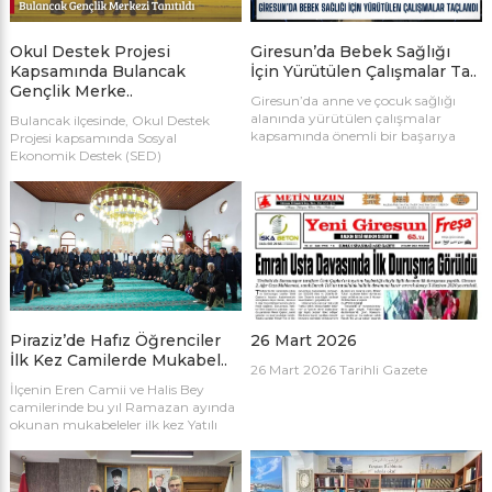
Okul Destek Projesi
Giresun’da Bebek Sağlığı
Kapsamında Bulancak
İçin Yürütülen Çalışmalar Ta..
Gençlik Merke..
Giresun’da anne ve çocuk sağlığı
alanında yürütülen çalışmalar
Bulancak ilçesinde, Okul Destek
kapsamında önemli bir başarıya
Projesi kapsamında Sosyal
imza atıldı.
Ekonomik Destek (SED)
hizmetinden yararlanan aileler ve
çocuklara yönelik bilgilendirme ve
tanıtım faaliyeti gerçekleştirildi.
Piraziz’de Hafız Öğrenciler
26 Mart 2026
İlk Kez Camilerde Mukabel..
26 Mart 2026 Tarihli Gazete
İlçenin Eren Camii ve Halis Bey
camilerinde bu yıl Ramazan ayında
okunan mukabeleler ilk kez Yatılı
Hafızlık Kur’an kursu öğrencileri
tarafından okundu.