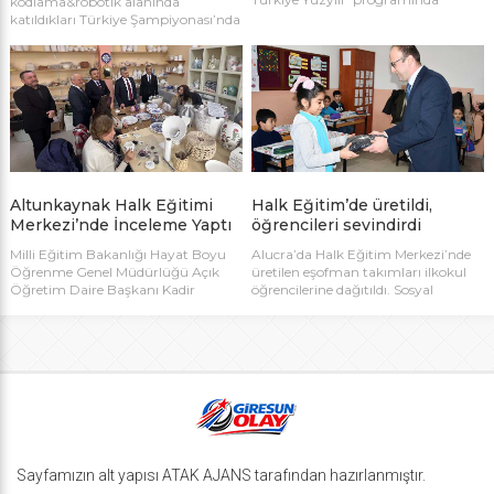
kodlama&robotik alanında
Giresun’dan iki sağlık çalışanı ödüle
katıldıkları Türkiye Şampiyonası’nda
layık görüldü. Aile Hekimi Dr. İsmail
elde ettikleri derecelerle dikkat çekti.
Anaç “Yılın Hekimi”, Diyetisyen
Voltron Robotic takımı, farklı
Firdevs Karabayır ise “Yılın Sağlık
kategorilerde kazandığı başarılarla
Çalışanı” seçildi.
Giresun’un gururu oldu.
Altunkaynak Halk Eğitimi
Halk Eğitim’de üretildi,
Merkezi’nde İnceleme Yaptı
öğrencileri sevindirdi
Milli Eğitim Bakanlığı Hayat Boyu
Alucra’da Halk Eğitim Merkezi’nde
Öğrenme Genel Müdürlüğü Açık
üretilen eşofman takımları ilkokul
Öğretim Daire Başkanı Kadir
öğrencilerine dağıtıldı. Sosyal
Altunkaynak, Giresun’da bir dizi
dayanışmayı güçlendiren proje,
ziyaret ve inceleme gerçekleştirdi.
hem kursiyerlerin üretime
Altunkaynak, İl Millî Eğitim Müdürü
katılmasını sağladı hem de
Özgür Tokgöz ve Şube Müdürü
öğrencilerin ihtiyaçlarına katkı
Metin Küçükaydın ile birlikte
sundu.
Giresun Şehit İsmail Bay Halk
Eğitimi Merkezi Müdürlüğü’nü
ziyaret etti. MERKEZDE
YÜRÜTÜLEN ÇALIŞMALAR
ANLATILDI Ziyarette kurum
Sayfamızın alt yapısı ATAK AJANS tarafından hazırlanmıştır.
müdürü Salih Uzun, merkez […]