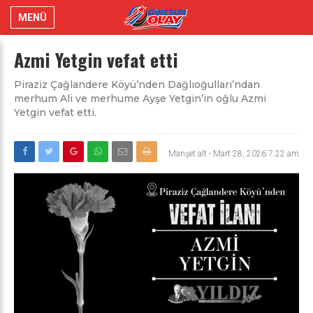
MENÜ
Azmi Yetgin vefat etti
Piraziz Çağlandere Köyü’nden Dağlıoğulları’ndan
merhum Ali ve merhume Ayşe Yetgin’in oğlu Azmi
Yetgin vefat etti.
Manşet alt
-
Mart 28, 2026 7:22 am