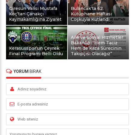
Giresun Valisi Mustafa
Bulancak’ta 62.
Koç’tan Çanakçı
Kütüphane Haftası
Kaymakamlığına Ziyaret
Coşkuyla Kutlandı
Aile ve Sosyal Hizmetler
Bakanlığı “Hem Taciz
Kerasusspor’un Çeyrek
Hem de Kaza Sürecinin
Final Programı Belli Oldu
Takipçisi Olacağız”
YORUM
BIRAK