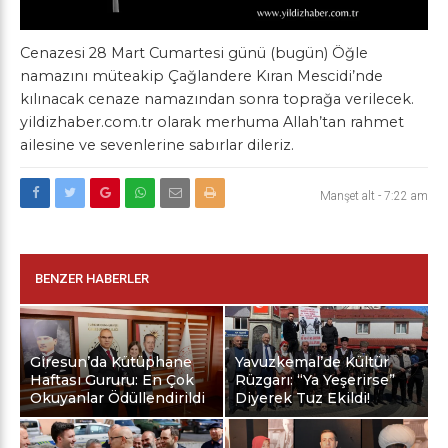
Cenazesi 28 Mart Cumartesi günü (bugün) Öğle
namazını müteakip Çağlandere Kıran Mescidi’nde
kılınacak cenaze namazından sonra toprağa verilecek.
yildizhaber.com.tr olarak merhuma Allah’tan rahmet
ailesine ve sevenlerine sabırlar dileriz.
Manşet alt
-
7:22 am
BENZER HABERLER
Giresun’da Kütüphane
Yavuzkemal’de Kültür
Haftası Gururu: En Çok
Rüzgarı: “Ya Yeşerirse”
Okuyanlar Ödüllendirildi
Diyerek Tuz Ekildi!