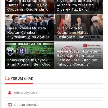
Giresun’da Kütüphane
Yavuzkemal’de Kültür
Haftası Gururu: En Çok
Rüzgarı: “Ya Yeşerirse”
Okuyanlar Ödüllendirildi
Diyerek Tuz Ekildi!
Giresun Valisi Mustafa
Bulancak’ta 62.
Koç’tan Çanakçı
Kütüphane Haftası
Kaymakamlığına Ziyaret
Coşkuyla Kutlandı
Aile ve Sosyal Hizmetler
Bakanlığı “Hem Taciz
Kerasusspor’un Çeyrek
Hem de Kaza Sürecinin
Final Programı Belli Oldu
Takipçisi Olacağız”
YORUM
BIRAK