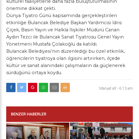
kültürel faaliyetlerle daha fazla buluşturulmasının
önemine dikkat çekti.
Dünya Tiyatro Günü kapsamında gerçekleştirilen
etkinliğe Bulancak Belediye Başkan Yardımcısı İdris
Çiçek, Basın Yayın ve Halkla İlişkiler Müdürü Canan
Aydın Tezci ile Bulancak Sanat Tiyatrosu Genel Yayın
Yönetmeni Mustafa Çolakoğlu da katıldı.
Bulancak Belediyesi’nin düzenlediği bu özel etkinlik,
öğrencilerin tiyatroya olan ilgisini artırırken, ilçede
kültür ve sanat alanındaki çalışmaların da güçlenerek
sürdüğünü ortaya koydu.
Manşet alt
-
6:13 am
BENZER HABERLER