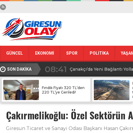
GÜNCEL
EKONOMİ
SPOR
POLİTİKA
YAŞA
08:41
Çanakçı’da Yeni Bağlantı Yolla
SON DAKİKA
08:40
Ağır Yaralı Kurtarılamadı, Pi
Fındık Fiyatı 320 TL’den
220 TL’ye Geriledi!
08:38
U-16 Türkiye Şampiyonası Gi
Çakırmelikoğlu: Özel Sektörün A
08:36
Çanakçı’da öğrencilere atkı v
08:23
Giresun Ticaret ve Sanayi Odası Başkanı Hasan Çakı
İlk İki Ayda Türkiye’nin Fındı