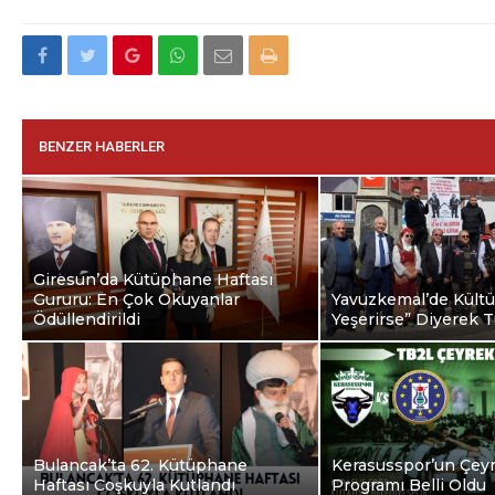
BENZER HABERLER
Giresun’da Kütüphane Haftası
Gururu: En Çok Okuyanlar
Yavuzkemal’de Kültür
Ödüllendirildi
Yeşerirse” Diyerek Tu
Bulancak’ta 62. Kütüphane
Kerasusspor’un Çeyr
Haftası Coşkuyla Kutlandı
Programı Belli Oldu