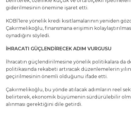
belirterek, özellikle küçük ve orta ölçekli işletmele
giderilmesinin önemine işaret etti.
KOBİ’lere yönelik kredi kısıtlamalarının yeniden göz
Çakırmelikoğlu, finansmana erişimin kolaylaştırılması
oynadığını söyledi.
İHRACATI GÜÇLENDİRECEK ADIM VURGUSU
İhracatın güçlendirilmesine yönelik politikalara da 
politikasında rekabeti artıracak düzenlemelerin yılı
geçirilmesinin önemli olduğunu ifade etti.
Çakırmelikoğlu, bu yönde atılacak adımların reel sek
belirterek, ekonomik büyümenin sürdürülebilir olmas
alınması gerektiğini dile getirdi.