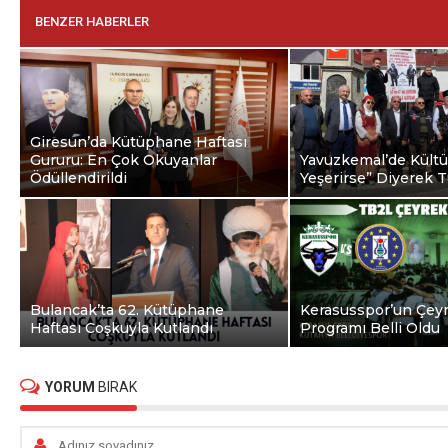
BENZER HABERLER
Giresun’da Kütüphane Haftası
Gururu: En Çok Okuyanlar
Yavuzkemal’de Kültür
Ödüllendirildi
Yeşerirse” Diyerek Tu
Bulancak’ta 62. Kütüphane
Kerasusspor’un Çeyr
Haftası Coşkuyla Kutlandı
Programı Belli Oldu
YORUM
BIRAK