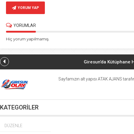
YORUM YAP
YORUMLAR
Hiç yorum yapılmamış.
Giresun’da Kütüphane H
Yavuzkemal’de Kültür
Sayfamızın alt yapısı ATAK AJANS tarafın
Giresun Valisi Must
KATEGORİLER
Bulancak’ta 62
Kerasusspor’
DÜZENLE