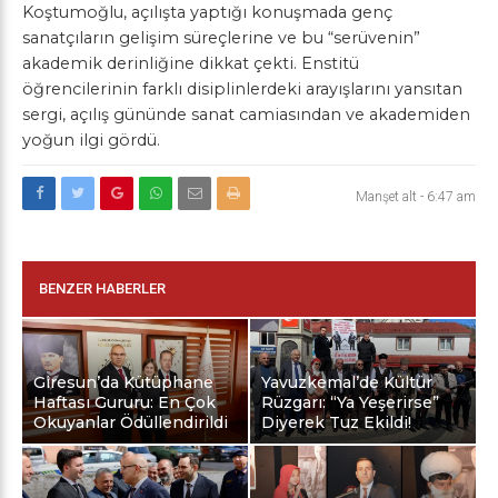
Koştumoğlu, açılışta yaptığı konuşmada genç
sanatçıların gelişim süreçlerine ve bu “serüvenin”
akademik derinliğine dikkat çekti. Enstitü
öğrencilerinin farklı disiplinlerdeki arayışlarını yansıtan
sergi, açılış gününde sanat camiasından ve akademiden
yoğun ilgi gördü.
Manşet alt
-
6:47 am
BENZER HABERLER
Giresun’da Kütüphane
Yavuzkemal’de Kültür
Haftası Gururu: En Çok
Rüzgarı: “Ya Yeşerirse”
Okuyanlar Ödüllendirildi
Diyerek Tuz Ekildi!