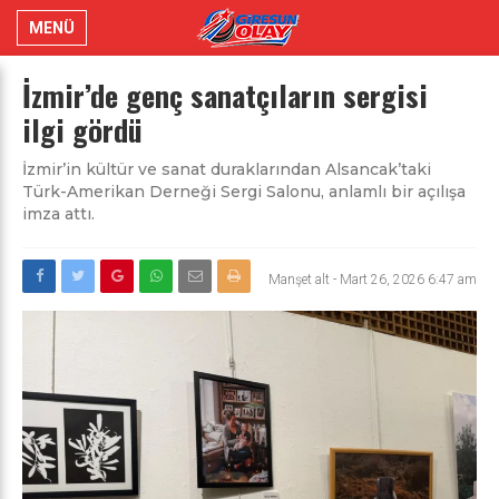
MENÜ
İzmir’de genç sanatçıların sergisi
ilgi gördü
İzmir’in kültür ve sanat duraklarından Alsancak’taki
Türk-Amerikan Derneği Sergi Salonu, anlamlı bir açılışa
imza attı.
Manşet alt
-
Mart 26, 2026 6:47 am