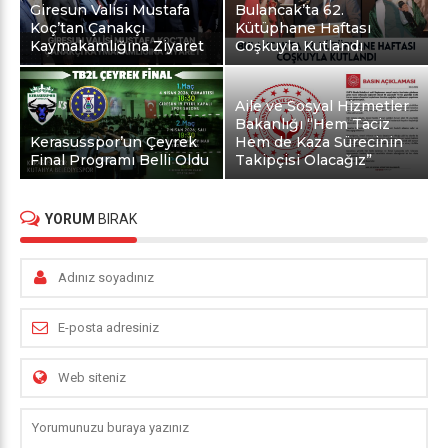
Giresun Valisi Mustafa
Bulancak’ta 62.
Koç’tan Çanakçı
Kütüphane Haftası
Kaymakamlığına Ziyaret
Coşkuyla Kutlandı
Aile ve Sosyal Hizmetler
Bakanlığı “Hem Taciz
Kerasusspor’un Çeyrek
Hem de Kaza Sürecinin
Final Programı Belli Oldu
Takipçisi Olacağız”
YORUM
BIRAK