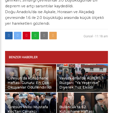
gelirken, Sındırgı çevresinde 3.0 büyüklüğünde bir
deprem ve artçı sarsıntılar kaydedildi.
Doğu Anadolu’da ise Aşkale, Horasan ve Akçadağ
çevresinde 1.6 ile 2.0 büyüklüğü arasında küçük ölçekli
yer hareketleri gözlendi.
Güncel
-
11:18 am
BENZER HABERLER
Giresun’da Kütüphane
Yavuzkemal’de Kültür
Haftası Gururu: En Çok
Rüzgarı: “Ya Yeşerirse”
Okuyanlar Ödüllendirildi
Diyerek Tuz Ekildi!
Giresun Valisi Mustafa
Bulancak’ta 62.
Koç’tan Çanakçı
Kütüphane Haftası