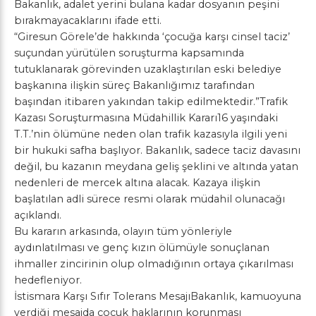
Bakanlık, adalet yerini bulana kadar dosyanın peşini
bırakmayacaklarını ifade etti.
“Giresun Görele’de hakkında ‘çocuğa karşı cinsel taciz’
suçundan yürütülen soruşturma kapsamında
tutuklanarak görevinden uzaklaştırılan eski belediye
başkanına ilişkin süreç Bakanlığımız tarafından
başından itibaren yakından takip edilmektedir.”Trafik
Kazası Soruşturmasına Müdahillik Kararı16 yaşındaki
T.T.’nin ölümüne neden olan trafik kazasıyla ilgili yeni
bir hukuki safha başlıyor. Bakanlık, sadece taciz davasını
değil, bu kazanın meydana geliş şeklini ve altında yatan
nedenleri de mercek altına alacak. Kazaya ilişkin
başlatılan adli sürece resmi olarak müdahil olunacağı
açıklandı.
Bu kararın arkasında, olayın tüm yönleriyle
aydınlatılması ve genç kızın ölümüyle sonuçlanan
ihmaller zincirinin olup olmadığının ortaya çıkarılması
hedefleniyor.
İstismara Karşı Sıfır Tolerans MesajıBakanlık, kamuoyuna
verdiği mesajda çocuk haklarının korunması