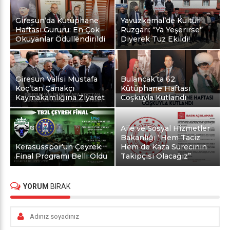
Giresun’da Kütüphane
Yavuzkemal’de Kültür
Haftası Gururu: En Çok
Rüzgarı: “Ya Yeşerirse”
Okuyanlar Ödüllendirildi
Diyerek Tuz Ekildi!
Giresun Valisi Mustafa
Bulancak’ta 62.
Koç’tan Çanakçı
Kütüphane Haftası
Kaymakamlığına Ziyaret
Coşkuyla Kutlandı
Aile ve Sosyal Hizmetler
Bakanlığı “Hem Taciz
Kerasusspor’un Çeyrek
Hem de Kaza Sürecinin
Final Programı Belli Oldu
Takipçisi Olacağız”
YORUM
BIRAK