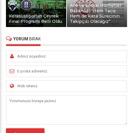
Aile ve Sosyal Hizmetler
Bakanlığı “Hem Taciz
Kerasusspor’un Çeyrek
Hem de Kaza Sürecinin
Final Programı Belli Oldu
Takipçisi Olacağız”
YORUM
BIRAK