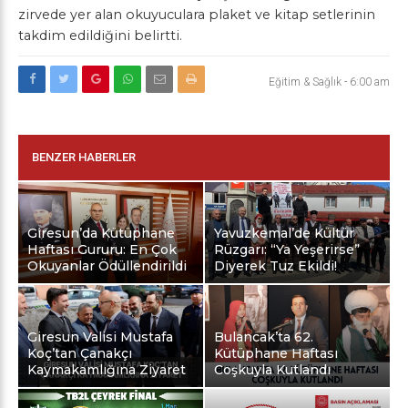
zirvede yer alan okuyuculara plaket ve kitap setlerinin
takdim edildiğini belirtti.
Eğitim & Sağlık
-
6:00 am
BENZER HABERLER
Giresun’da Kütüphane
Yavuzkemal’de Kültür
Haftası Gururu: En Çok
Rüzgarı: “Ya Yeşerirse”
Okuyanlar Ödüllendirildi
Diyerek Tuz Ekildi!
Giresun Valisi Mustafa
Bulancak’ta 62.
Koç’tan Çanakçı
Kütüphane Haftası
Kaymakamlığına Ziyaret
Coşkuyla Kutlandı