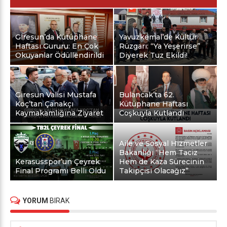
Giresun’da Kütüphane
Yavuzkemal’de Kültür
Haftası Gururu: En Çok
Rüzgarı: “Ya Yeşerirse”
Okuyanlar Ödüllendirildi
Diyerek Tuz Ekildi!
Giresun Valisi Mustafa
Bulancak’ta 62.
Koç’tan Çanakçı
Kütüphane Haftası
Kaymakamlığına Ziyaret
Coşkuyla Kutlandı
Aile ve Sosyal Hizmetler
Bakanlığı “Hem Taciz
Kerasusspor’un Çeyrek
Hem de Kaza Sürecinin
Final Programı Belli Oldu
Takipçisi Olacağız”
YORUM
BIRAK