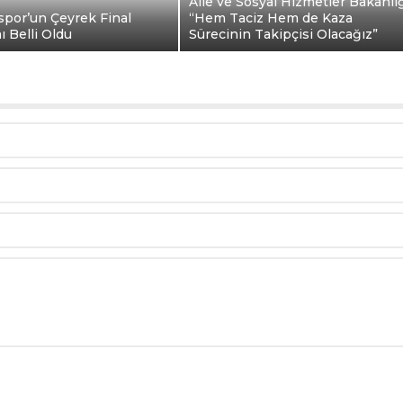
Aile ve Sosyal Hizmetler Bakanlı
spor’un Çeyrek Final
“Hem Taciz Hem de Kaza
 Belli Oldu
Sürecinin Takipçisi Olacağız”