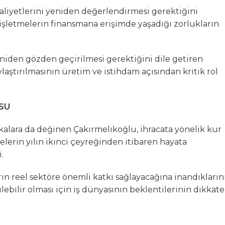
aliyetlerini yeniden değerlendirmesi gerektiğini
i işletmelerin finansmana erişimde yaşadığı zorlukların
eniden gözden geçirilmesi gerektiğini dile getiren
aştırılmasının üretim ve istihdam açısından kritik rol
SU
ikalara da değinen Çakırmelikoğlu, ihracata yönelik kur
lerin yılın ikinci çeyreğinden itibaren hayata
.
ın reel sektöre önemli katkı sağlayacağına inandıkların
ilir olması için iş dünyasının beklentilerinin dikkate