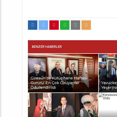
BENZER HABERLER
Giresun’da Kütüphane Haftası
Gururu: En Çok Okuyanlar
Yavuzkem
Ödüllendirildi
Yeşerirs