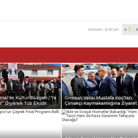
Ekonomi
-
8:49 am
A
al’de Kültür Rüzgarı: “Ya
Giresun Valisi Mustafa Koç’tan
e” Diyerek Tuz Ekildi!
Çanakçı Kaymakamlığına Ziyaret