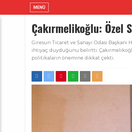
MENÜ
Çakırmelikoğlu: Özel S
Giresun Ticaret ve Sanayi Odası Başkanı 
ihtiyaç duyduğunu belirtti. Çakırmelikoğlu
politikaların önemine dikkat çekti.