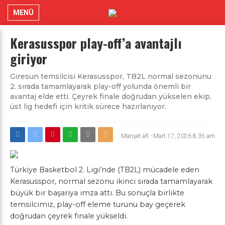
MENÜ
Kerasusspor play-off’a avantajlı
giriyor
Giresun temsilcisi Kerasusspor, TB2L normal sezonunu
2. sırada tamamlayarak play-off yolunda önemli bir
avantaj elde etti. Çeyrek finale doğrudan yükselen ekip,
üst lig hedefi için kritik sürece hazırlanıyor.
Manşet alt
-
Mart 17, 2026 8:35 am
Türkiye Basketbol 2. Ligi’nde (TB2L) mücadele eden
Kerasusspor, normal sezonu ikinci sırada tamamlayarak
büyük bir başarıya imza attı. Bu sonuçla birlikte
temsilcimiz, play-off eleme turunu bay geçerek
doğrudan çeyrek finale yükseldi.