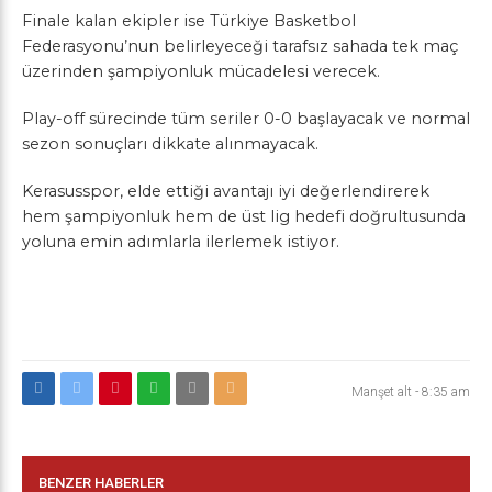
Finale kalan ekipler ise Türkiye Basketbol
Federasyonu’nun belirleyeceği tarafsız sahada tek maç
üzerinden şampiyonluk mücadelesi verecek.
Play-off sürecinde tüm seriler 0-0 başlayacak ve normal
sezon sonuçları dikkate alınmayacak.
Kerasusspor, elde ettiği avantajı iyi değerlendirerek
hem şampiyonluk hem de üst lig hedefi doğrultusunda
yoluna emin adımlarla ilerlemek istiyor.
Manşet alt
-
8:35 am
BENZER HABERLER