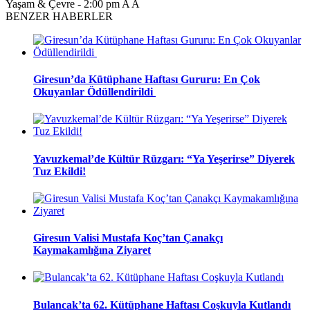
Yaşam & Çevre
-
2:00 pm
A
A
BENZER HABERLER
Giresun’da Kütüphane Haftası Gururu: En Çok
Okuyanlar Ödüllendirildi
Yavuzkemal’de Kültür Rüzgarı: “Ya Yeşerirse” Diyerek
Tuz Ekildi!
Giresun Valisi Mustafa Koç’tan Çanakçı
Kaymakamlığına Ziyaret
Bulancak’ta 62. Kütüphane Haftası Coşkuyla Kutlandı