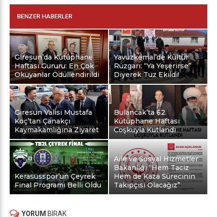
BENZER HABERLER
Giresun’da Kütüphane
Yavuzkemal’de Kültür
Haftası Gururu: En Çok
Rüzgarı: “Ya Yeşerirse”
Okuyanlar Ödüllendirildi
Diyerek Tuz Ekildi!
Giresun Valisi Mustafa
Bulancak’ta 62.
Koç’tan Çanakçı
Kütüphane Haftası
Kaymakamlığına Ziyaret
Coşkuyla Kutlandı
Aile ve Sosyal Hizmetler
Bakanlığı “Hem Taciz
Kerasusspor’un Çeyrek
Hem de Kaza Sürecinin
Final Programı Belli Oldu
Takipçisi Olacağız”
YORUM
BIRAK