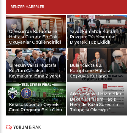
BENZER HABERLER
Giresun’da Kütüphane
Yavuzkemal’de Kültür
Haftası Gururu: En Çok
Rüzgarı: “Ya Yeşerirse”
Okuyanlar Ödüllendirildi
Diyerek Tuz Ekildi!
Giresun Valisi Mustafa
Bulancak’ta 62.
Koç’tan Çanakçı
Kütüphane Haftası
Kaymakamlığına Ziyaret
Coşkuyla Kutlandı
Aile ve Sosyal Hizmetler
Bakanlığı “Hem Taciz
Kerasusspor’un Çeyrek
Hem de Kaza Sürecinin
Final Programı Belli Oldu
Takipçisi Olacağız”
YORUM
BIRAK