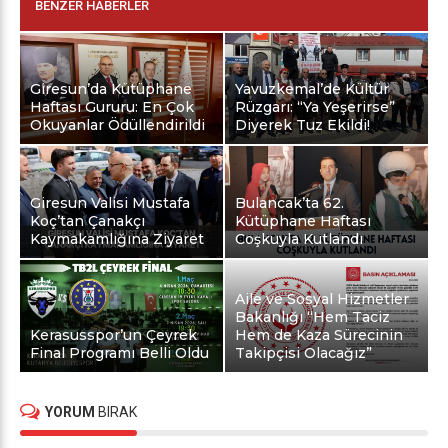
BENZER HABERLER
Giresun’da Kütüphane
Yavuzkemal’de Kültür
Haftası Gururu: En Çok
Rüzgarı: “Ya Yeşerirse”
Okuyanlar Ödüllendirildi
Diyerek Tuz Ekildi!
Giresun Valisi Mustafa
Bulancak’ta 62.
Koç’tan Çanakçı
Kütüphane Haftası
Kaymakamlığına Ziyaret
Coşkuyla Kutlandı
Aile ve Sosyal Hizmetler
Bakanlığı “Hem Taciz
Kerasusspor’un Çeyrek
Hem de Kaza Sürecinin
Final Programı Belli Oldu
Takipçisi Olacağız”
YORUM
BIRAK