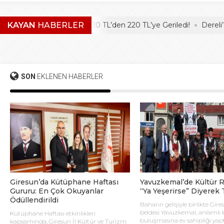
KAYAN
Fındık Fiyatı 320 TL’den 220 TL’ye Geriledi!
HABERLER
Dereli’de vah
SON
EKLENEN HABERLER
Giresun’da Kütüphane Haftası
Yavuzkemal’de Kültür R
Gururu: En Çok Okuyanlar
“Ya Yeşerirse” Diyerek T
Ödüllendirildi
Baharın gelişiyle birlikte Gire
beldesi Yavuzkemal, anlamlı b
Kütüphane Haftası etkinlikleri
buluşmasına ev sahipliği yapt
kapsamında, Giresun İl Kültür ve Turizm