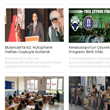
Müdürü Erdem Kılavuz ve beraberindeki
kütüphane heyeti, Giresun Valisi Mustafa
Koç’u makamında ziyaret etti.
Bulancak’ta 62. Kütüphane
Kerasusspor’un Çeyrek 
Haftası Coşkuyla Kutlandı
Programı Belli Oldu
Bulancak 75. Yıl İlçe Halk
Türkiye Basketbol 2. Ligi’nde
Kütüphanesi’nde 62. Kütüphane Haftası
gururumuz Kerasusspor, no
dolayısıyla düzenlenen program,
ikinci sırada tamamlayarak
Bulancak Kaymakamı Ömer Faruk
yükseldiği Play-Off Çeyrek Fin
Tuncer’in öncülüğüyle gerçekleştirildi.
sahne alıyor.