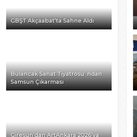
GBŞT Akçaabat’ta Sahne Aldı
Bulancak Sanat Tiyatrosu’ ndan
Samsun Çıkarması
Giresun’dan ArtAnkara 2026’ya