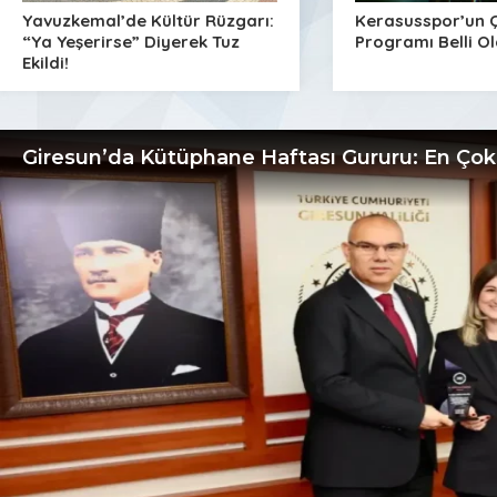
Yavuzkemal’de Kültür Rüzgarı:
Kerasusspor’un Ç
08:21
“Ya Yeşerirse” Diyerek Tuz
Programı Belli O
Giresun’un da yer aldığı FET
Ekildi!
08:20
Kozoğlu’ndan Fındık İhracatç
08:48
Giresun’da Kütüphane Haftası Gururu: En Çok
Giresun’da Kadir Gecesi duala
08:45
Giresunlu Elif Eryiğit yenide