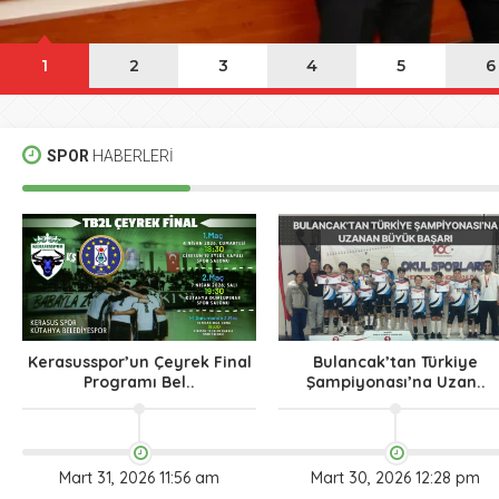
1
2
3
4
5
6
SPOR
HABERLERİ
Kerasusspor’un Çeyrek Final
Bulancak’tan Türkiye
Programı Bel..
Şampiyonası’na Uzan..
Mart 31, 2026 11:56 am
Mart 30, 2026 12:28 pm