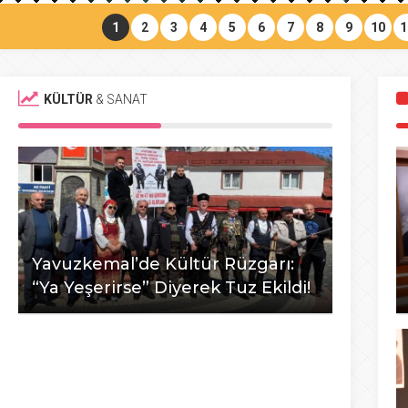
1
2
3
4
5
6
7
8
9
10
1
KÜLTÜR
& SANAT
Yavuzkemal’de Kültür Rüzgarı:
“Ya Yeşerirse” Diyerek Tuz Ekildi!