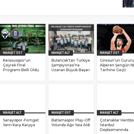
MANŞET ÜST
MANŞET ALT
MANŞET ÜST
Kerasusspor’un
Bulancak’tan Türkiye
Giresun’un Gururu
Çeyrek Final
Şampiyonası’na
Alperen Şengün 
Programı Belli Oldu
Uzanan Büyük Başarı
Tarihine Geçti
MANŞET ALT
MANŞET ÜST
MANŞET ALT
Sanayispor-Fomget
Batlamaspor Play-Off
Çotanaklar Hentbo
Yarın Karşı Karşıya
Yolunda Ağır Yara Aldı
İstanbul
Deplasmanında